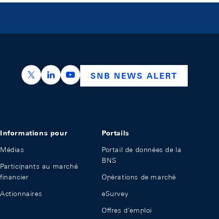
https://x.com/snb_bns
https://ch.linkedin.com/company/swiss-nation
https://www.youtube.com/@swissnation
SNB NEWS ALERT
Informations pour
Portails
Médias
Portail de données de la
BNS
Participants au marché
financier
Opérations de marché
Actionnaires
eSurvey
Offres d'emploi