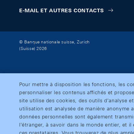
E-MAIL ET AUTRES CONTACTS
© Banque nationale suisse, Zurich
(Suisse) 2026
Pour mettre à disposition les fonctions, les c
personnaliser les contenus affichés et propose
site utilise des cookies, des outils d'analyse 
utilisation est analysée de manière anonyme af
données personnelles sont également transmise
l'étranger, à savoir dans le monde entier, et il 
ces prestataires. Vous trouverez de plus ampl