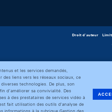
Droit d'auteur
Limit
ontenus et les services demandés,
r des liens vers les réseaux sociaux, ce
et diverses technologies. De plus, son
in d'améliorer sa convivialité. Des
ACCE
s à des prestataires de services vidéo à
est fait utilisation des outils d'analyse de
es informations à la rubrique Gestion des