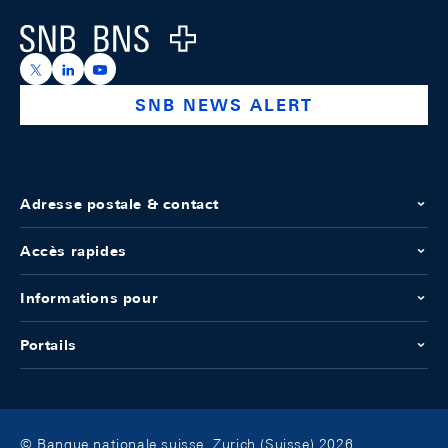
Logo
https://x.com/snb_bns
https://ch.linkedin.com/company/swiss-national-ba
https://www.youtube.com/@swissnationalbank
SNB NEWS ALERT
Adresse postale & contact
Accès rapides
Informations pour
Portails
© Banque nationale suisse, Zurich (Suisse) 2026