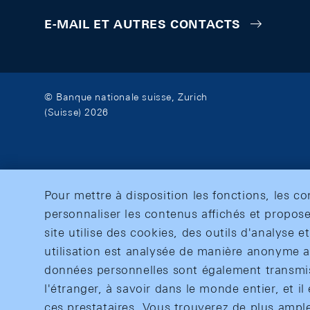
E-MAIL ET AUTRES CONTACTS
© Banque nationale suisse, Zurich
(Suisse) 2026
Pour mettre à disposition les fonctions, les c
personnaliser les contenus affichés et propose
site utilise des cookies, des outils d'analyse 
utilisation est analysée de manière anonyme af
données personnelles sont également transmise
l'étranger, à savoir dans le monde entier, et il 
ces prestataires. Vous trouverez de plus ampl