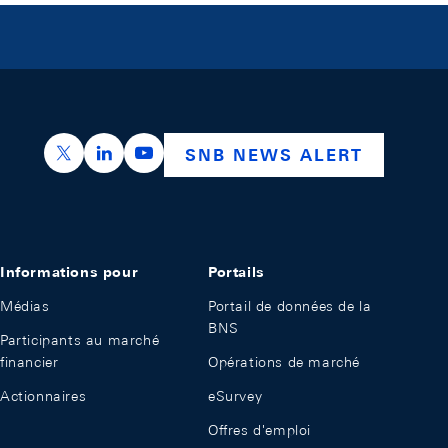
https://x.com/snb_bns
https://ch.linkedin.com/company/swiss-nation
https://www.youtube.com/@swissnation
SNB NEWS ALERT
Informations pour
Portails
Médias
Portail de données de la
BNS
Participants au marché
financier
Opérations de marché
Actionnaires
eSurvey
Offres d'emploi