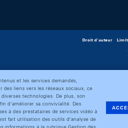
Droit d'auteur
Limit
ontenus et les services demandés,
r des liens vers les réseaux sociaux, ce
et diverses technologies. De plus, son
in d'améliorer sa convivialité. Des
ACCE
s à des prestataires de services vidéo à
est fait utilisation des outils d'analyse de
es informations à la rubrique Gestion des