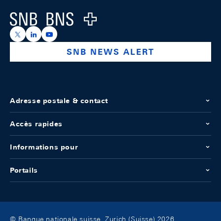
Logo
https://x.com/snb_bns
https://ch.linkedin.com/company/swiss-national-ba
https://www.youtube.com/@swissnationalbank
SNB NEWS ALERT
Adresse postale & contact
Accès rapides
Informations pour
Portails
© Banque nationale suisse, Zurich (Suisse) 2026