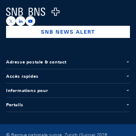
Logo
https://x.com/snb_bns
https://ch.linkedin.com/company/swiss-national-ba
https://www.youtube.com/@swissnationalbank
SNB NEWS ALERT
Adresse postale & contact
Accès rapides
Informations pour
Portails
© Banque nationale suisse, Zurich (Suisse) 2026