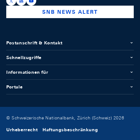
https://x.com/snb_bns
https://ch.linkedin.com/company/swiss-national-ba
https://www.youtube.com/@swissnationalbank
SNB NEWS ALERT
Postanschrift & Kontakt
Schnellzugriffe
Informationen für
Portale
© Schweizerische Nationalbank, Zürich (Schweiz) 2026
Urheberrecht
Haftungsbeschränkung