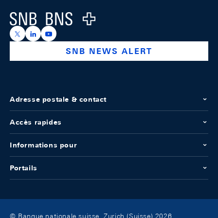
Logo
https://x.com/snb_bns
https://ch.linkedin.com/company/swiss-national-ba
https://www.youtube.com/@swissnationalbank
SNB NEWS ALERT
Adresse postale & contact
Accès rapides
Informations pour
Portails
© Banque nationale suisse, Zurich (Suisse) 2026