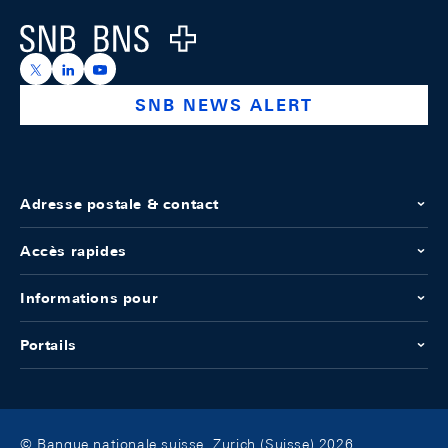
Logo
https://x.com/snb_bns
https://ch.linkedin.com/company/swiss-national-ba
https://www.youtube.com/@swissnationalbank
SNB NEWS ALERT
Adresse postale & contact
Accès rapides
Informations pour
Portails
© Banque nationale suisse, Zurich (Suisse) 2026