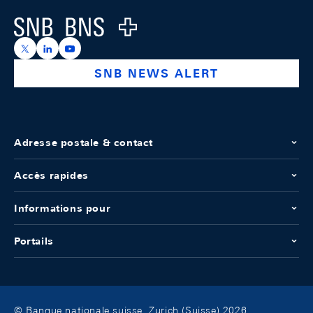
Logo
https://x.com/snb_bns
https://ch.linkedin.com/company/swiss-national-ba
https://www.youtube.com/@swissnationalbank
SNB NEWS ALERT
Adresse postale & contact
Accès rapides
Informations pour
Portails
© Banque nationale suisse, Zurich (Suisse) 2026