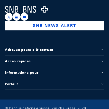
Logo
https://x.com/snb_bns
https://ch.linkedin.com/company/swiss-national-ba
https://www.youtube.com/@swissnationalbank
SNB NEWS ALERT
Adresse postale & contact
Accès rapides
Informations pour
Portails
© Banque nationale suisse, Zurich (Suisse) 2026