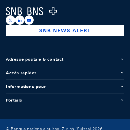
Logo
https://x.com/snb_bns
https://ch.linkedin.com/company/swiss-national-ba
https://www.youtube.com/@swissnationalbank
SNB NEWS ALERT
Adresse postale & contact
Accès rapides
Informations pour
Portails
© Banque nationale suisse, Zurich (Suisse) 2026