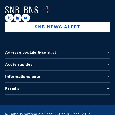
Logo
https://x.com/snb_bns
https://ch.linkedin.com/company/swiss-national-ba
https://www.youtube.com/@swissnationalbank
SNB NEWS ALERT
Adresse postale & contact
Accès rapides
Informations pour
Portails
© Banque nationale suisse, Zurich (Suisse) 2026