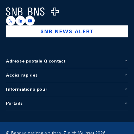
Logo
https://x.com/snb_bns
https://ch.linkedin.com/company/swiss-national-ba
https://www.youtube.com/@swissnationalbank
SNB NEWS ALERT
Adresse postale & contact
Accès rapides
Informations pour
Portails
© Banque nationale suisse, Zurich (Suisse) 2026