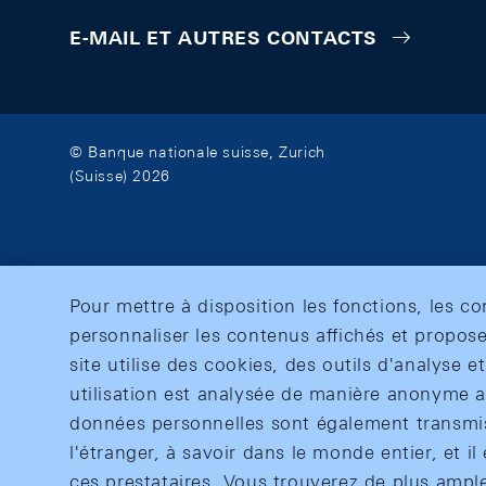
E-MAIL ET AUTRES CONTACTS
© Banque nationale suisse, Zurich
(Suisse) 2026
Pour mettre à disposition les fonctions, les c
personnaliser les contenus affichés et propose
site utilise des cookies, des outils d'analyse 
utilisation est analysée de manière anonyme af
données personnelles sont également transmise
l'étranger, à savoir dans le monde entier, et il 
ces prestataires. Vous trouverez de plus ampl