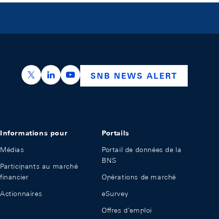
https://x.com/snb_bns
https://ch.linkedin.com/company/swiss-nation
https://www.youtube.com/@swissnation
SNB NEWS ALERT
Informations pour
Portails
Médias
Portail de données de la
BNS
Participants au marché
financier
Opérations de marché
Actionnaires
eSurvey
Offres d'emploi