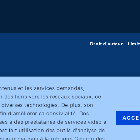
Droit d'auteur
Limit
ontenus et les services demandés,
r des liens vers les réseaux sociaux, ce
et diverses technologies. De plus, son
in d'améliorer sa convivialité. Des
ACCE
s à des prestataires de services vidéo à
est fait utilisation des outils d'analyse de
es informations à la rubrique Gestion des