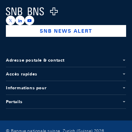
Logo
https://x.com/snb_bns
https://ch.linkedin.com/company/swiss-national-ba
https://www.youtube.com/@swissnationalbank
SNB NEWS ALERT
Adresse postale & contact
Accès rapides
Informations pour
Portails
© Banque nationale suisse, Zurich (Suisse) 2026