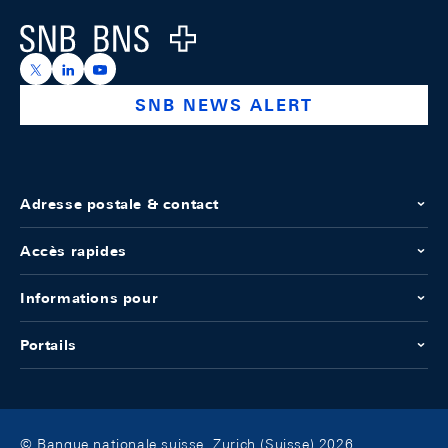
Logo
https://x.com/snb_bns
https://ch.linkedin.com/company/swiss-national-ba
https://www.youtube.com/@swissnationalbank
SNB NEWS ALERT
Adresse postale & contact
Accès rapides
Informations pour
Portails
© Banque nationale suisse, Zurich (Suisse) 2026