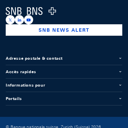
Logo
https://x.com/snb_bns
https://ch.linkedin.com/company/swiss-national-ba
https://www.youtube.com/@swissnationalbank
SNB NEWS ALERT
Adresse postale & contact
Accès rapides
Informations pour
Portails
© Banque nationale suisse, Zurich (Suisse) 2026