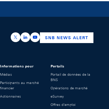
https://x.com/snb_bns
https://ch.linkedin.com/company/swiss-nation
https://www.youtube.com/@swissnation
SNB NEWS ALERT
Informations pour
Portails
Médias
Portail de données de la
BNS
Participants au marché
financier
Opérations de marché
Actionnaires
eSurvey
Offres d'emploi