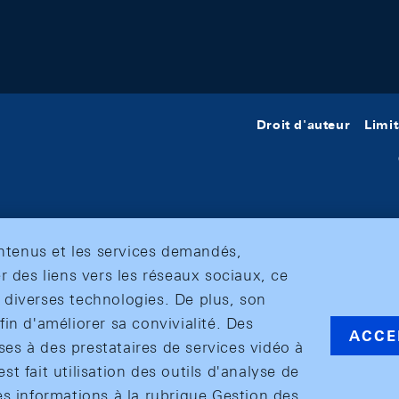
Droit d'auteur
Limit
ontenus et les services demandés,
r des liens vers les réseaux sociaux, ce
et diverses technologies. De plus, son
in d'améliorer sa convivialité. Des
ACCE
s à des prestataires de services vidéo à
est fait utilisation des outils d'analyse de
es informations à la rubrique Gestion des