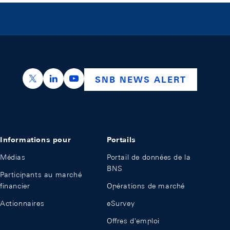
https://x.com/snb_bns
https://ch.linkedin.com/company/swiss-nation
https://www.youtube.com/@swissnation
SNB NEWS ALERT
Informations pour
Portails
Médias
Portail de données de la
BNS
Participants au marché
financier
Opérations de marché
Actionnaires
eSurvey
Offres d'emploi