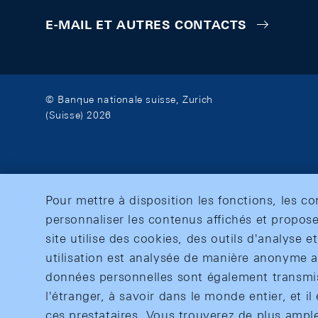
E-MAIL ET AUTRES CONTACTS
© Banque nationale suisse, Zurich
(Suisse) 2026
Pour mettre à disposition les fonctions, les c
personnaliser les contenus affichés et propose
site utilise des cookies, des outils d'analyse 
utilisation est analysée de manière anonyme af
données personnelles sont également transmise
l'étranger, à savoir dans le monde entier, et il 
ces prestataires. Vous trouverez de plus ampl