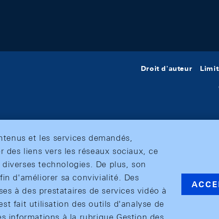
Droit d'auteur
Limit
ontenus et les services demandés,
r des liens vers les réseaux sociaux, ce
et diverses technologies. De plus, son
in d'améliorer sa convivialité. Des
ACCE
s à des prestataires de services vidéo à
est fait utilisation des outils d'analyse de
es informations à la rubrique Gestion des