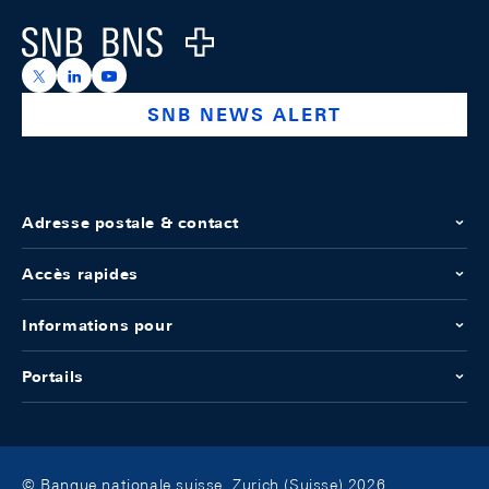
Logo
https://x.com/snb_bns
https://ch.linkedin.com/company/swiss-national-ba
https://www.youtube.com/@swissnationalbank
SNB NEWS ALERT
Adresse postale & contact
Accès rapides
Informations pour
Portails
© Banque nationale suisse, Zurich (Suisse) 2026