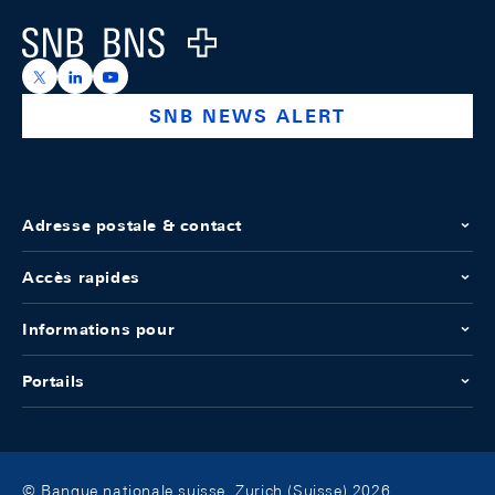
Logo
https://x.com/snb_bns
https://ch.linkedin.com/company/swiss-national-ba
https://www.youtube.com/@swissnationalbank
SNB NEWS ALERT
Adresse postale & contact
Accès rapides
Informations pour
Portails
© Banque nationale suisse, Zurich (Suisse) 2026