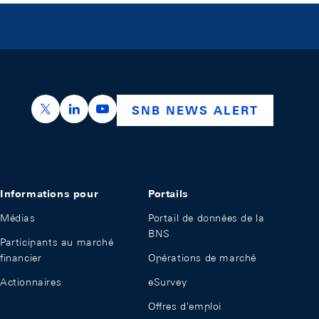
https://x.com/snb_bns
https://ch.linkedin.com/company/swiss-nation
https://www.youtube.com/@swissnation
SNB NEWS ALERT
Informations pour
Portails
Médias
Portail de données de la
BNS
Participants au marché
financier
Opérations de marché
Actionnaires
eSurvey
Offres d'emploi