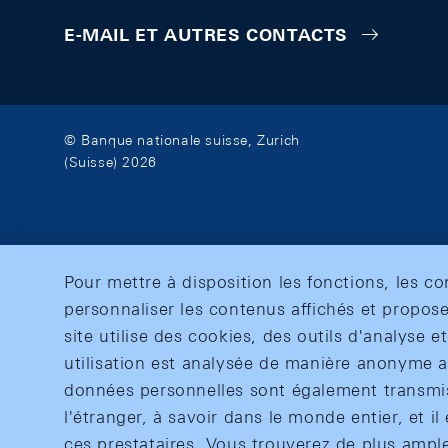
E-MAIL ET AUTRES CONTACTS
© Banque nationale suisse, Zurich
(Suisse) 2026
Pour mettre à disposition les fonctions, les c
personnaliser les contenus affichés et propose
site utilise des cookies, des outils d'analyse 
utilisation est analysée de manière anonyme af
données personnelles sont également transmise
l'étranger, à savoir dans le monde entier, et il 
ces prestataires. Vous trouverez de plus ampl