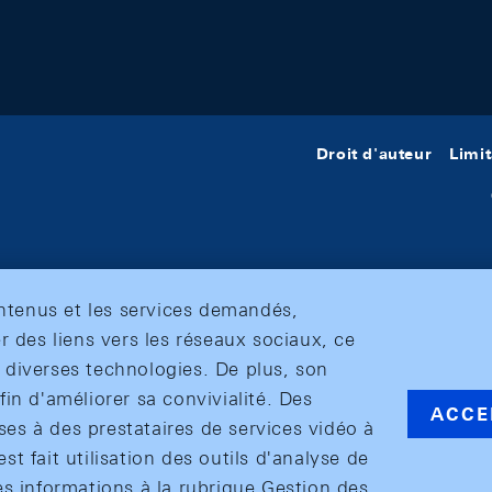
Droit d'auteur
Limit
ontenus et les services demandés,
r des liens vers les réseaux sociaux, ce
et diverses technologies. De plus, son
in d'améliorer sa convivialité. Des
ACCE
s à des prestataires de services vidéo à
est fait utilisation des outils d'analyse de
es informations à la rubrique Gestion des