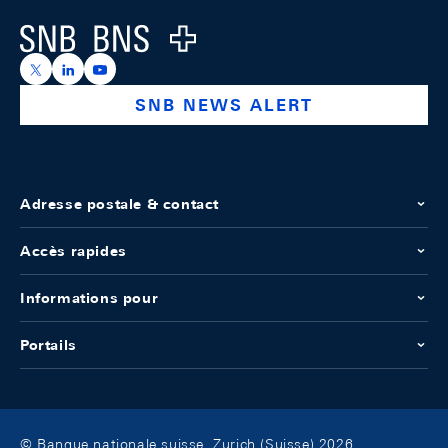
Logo
https://x.com/snb_bns
https://ch.linkedin.com/company/swiss-national-ba
https://www.youtube.com/@swissnationalbank
SNB NEWS ALERT
Adresse postale & contact
Accès rapides
Informations pour
Portails
© Banque nationale suisse, Zurich (Suisse) 2026