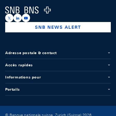
Logo
https://x.com/snb_bns
https://ch.linkedin.com/company/swiss-national-ba
https://www.youtube.com/@swissnationalbank
SNB NEWS ALERT
Adresse postale & contact
Accès rapides
Informations pour
Portails
© Banque nationale suisse, Zurich (Suisse) 2026