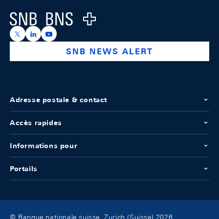
Logo
https://x.com/snb_bns
https://ch.linkedin.com/company/swiss-national-ba
https://www.youtube.com/@swissnationalbank
SNB NEWS ALERT
Adresse postale & contact
Accès rapides
Informations pour
Portails
© Banque nationale suisse, Zurich (Suisse) 2026