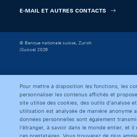
E-MAIL ET AUTRES CONTACTS
© Banque nationale suisse, Zurich
(Suisse) 2026
Pour mettre à disposition les fonctions, les c
personnaliser les contenus affichés et propose
site utilise des cookies, des outils d'analyse 
utilisation est analysée de manière anonyme af
données personnelles sont également transmise
l'étranger, à savoir dans le monde entier, et il 
ces prestataires. Vous trouverez de plus ampl