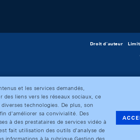
Droit d'auteur
Limit
ontenus et les services demandés,
r des liens vers les réseaux sociaux, ce
et diverses technologies. De plus, son
in d'améliorer sa convivialité. Des
ACCE
s à des prestataires de services vidéo à
est fait utilisation des outils d'analyse de
es informations à la rubrique Gestion des