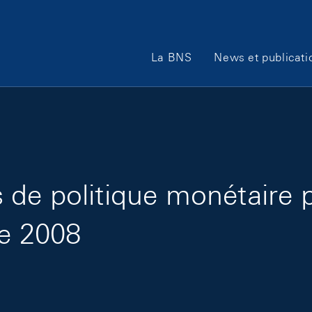
Main Navigation
La BNS
News et publicati
de politique monétaire 
re 2008