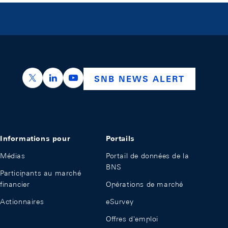
https://x.com/snb_bns
https://ch.linkedin.com/company/swiss-nation
https://www.youtube.com/@swissnation
SNB NEWS ALERT
Informations pour
Portails
Médias
Portail de données de la
BNS
Participants au marché
financier
Opérations de marché
Actionnaires
eSurvey
Offres d'emploi