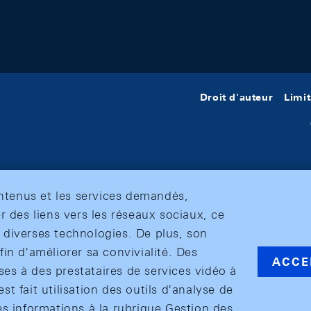
Droit d'auteur
Limit
ontenus et les services demandés,
r des liens vers les réseaux sociaux, ce
et diverses technologies. De plus, son
in d'améliorer sa convivialité. Des
ACCE
s à des prestataires de services vidéo à
est fait utilisation des outils d'analyse de
es informations à la rubrique Gestion des