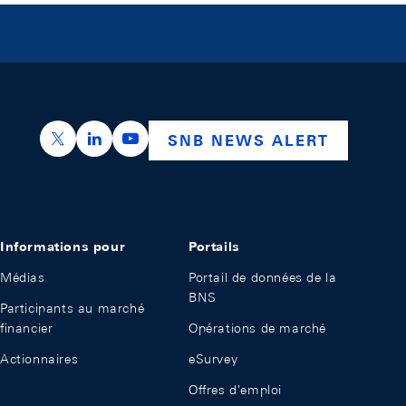
https://x.com/snb_bns
https://ch.linkedin.com/company/swiss-nation
https://www.youtube.com/@swissnation
SNB NEWS ALERT
Informations pour
Portails
Médias
Portail de données de la
BNS
Participants au marché
financier
Opérations de marché
Actionnaires
eSurvey
Offres d'emploi