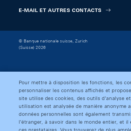
E-MAIL ET AUTRES CONTACTS
© Banque nationale suisse, Zurich
(Suisse) 2026
Pour mettre à disposition les fonctions, les c
personnaliser les contenus affichés et propose
site utilise des cookies, des outils d'analyse 
utilisation est analysée de manière anonyme af
données personnelles sont également transmise
l'étranger, à savoir dans le monde entier, et il 
ces prestataires. Vous trouverez de plus ampl