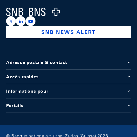
Logo
https://x.com/snb_bns
https://ch.linkedin.com/company/swiss-national-ba
https://www.youtube.com/@swissnationalbank
SNB NEWS ALERT
Adresse postale & contact
Accès rapides
Informations pour
Portails
© Banque nationale suisse, Zurich (Suisse) 2026