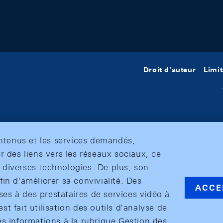
Droit d'auteur
Limit
ontenus et les services demandés,
r des liens vers les réseaux sociaux, ce
et diverses technologies. De plus, son
in d'améliorer sa convivialité. Des
ACCE
s à des prestataires de services vidéo à
est fait utilisation des outils d'analyse de
es informations à la rubrique Gestion des