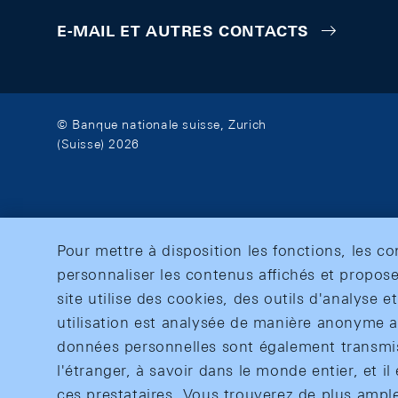
E-MAIL ET AUTRES CONTACTS
© Banque nationale suisse, Zurich
(Suisse) 2026
Pour mettre à disposition les fonctions, les c
personnaliser les contenus affichés et propose
site utilise des cookies, des outils d'analyse 
utilisation est analysée de manière anonyme af
données personnelles sont également transmise
l'étranger, à savoir dans le monde entier, et il 
ces prestataires. Vous trouverez de plus ampl