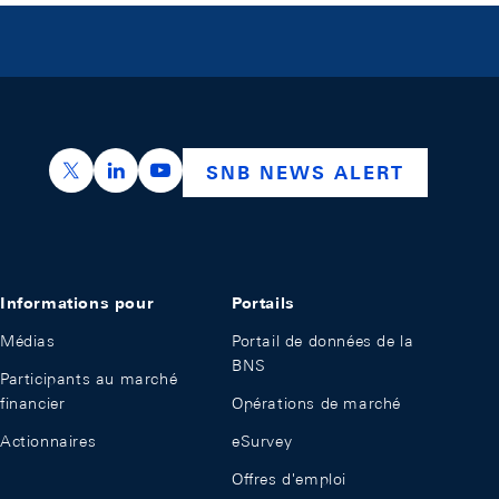
https://x.com/snb_bns
https://ch.linkedin.com/company/swiss-nation
https://www.youtube.com/@swissnation
SNB NEWS ALERT
Informations pour
Portails
Médias
Portail de données de la
BNS
Participants au marché
financier
Opérations de marché
Actionnaires
eSurvey
Offres d'emploi