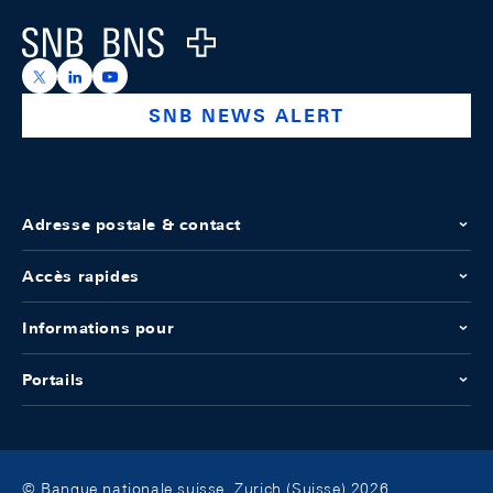
Logo
https://x.com/snb_bns
https://ch.linkedin.com/company/swiss-national-ba
https://www.youtube.com/@swissnationalbank
SNB NEWS ALERT
Adresse postale & contact
Accès rapides
Informations pour
Portails
© Banque nationale suisse, Zurich (Suisse) 2026