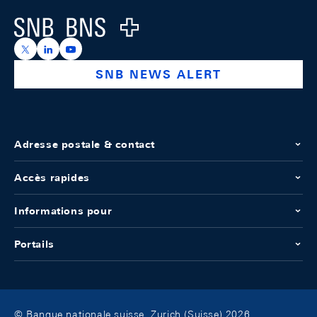
Logo
https://x.com/snb_bns
https://ch.linkedin.com/company/swiss-national-ba
https://www.youtube.com/@swissnationalbank
SNB NEWS ALERT
Adresse postale & contact
Accès rapides
Informations pour
Portails
© Banque nationale suisse, Zurich (Suisse) 2026