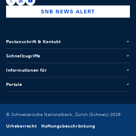
https://x.com/snb_bns
https://ch.linkedin.com/company/swiss-national-ba
https://www.youtube.com/@swissnationalbank
SNB NEWS ALERT
Postanschrift & Kontakt
Schnellzugriffe
Informationen für
Portale
© Schweizerische Nationalbank, Zürich (Schweiz) 2026
Urheberrecht
Haftungsbeschränkung