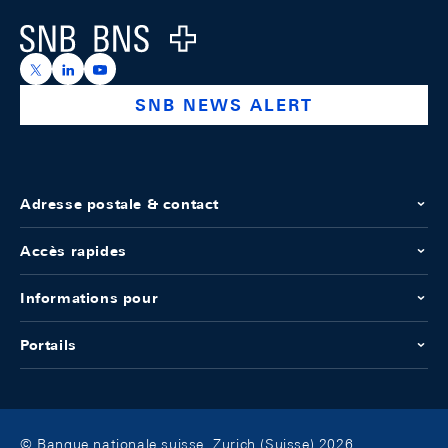
Logo
https://x.com/snb_bns
https://ch.linkedin.com/company/swiss-national-ba
https://www.youtube.com/@swissnationalbank
SNB NEWS ALERT
Adresse postale & contact
Accès rapides
Informations pour
Portails
© Banque nationale suisse, Zurich (Suisse) 2026