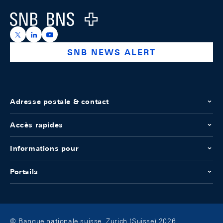
Logo
https://x.com/snb_bns
https://ch.linkedin.com/company/swiss-national-ba
https://www.youtube.com/@swissnationalbank
SNB NEWS ALERT
Adresse postale & contact
Accès rapides
Informations pour
Portails
© Banque nationale suisse, Zurich (Suisse) 2026