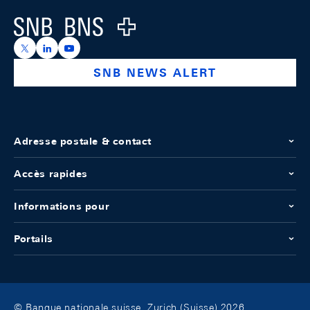
Logo
https://x.com/snb_bns
https://ch.linkedin.com/company/swiss-national-ba
https://www.youtube.com/@swissnationalbank
SNB NEWS ALERT
Adresse postale & contact
Accès rapides
Informations pour
Portails
© Banque nationale suisse, Zurich (Suisse) 2026