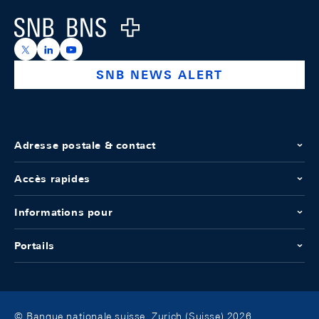
Logo
https://x.com/snb_bns
https://ch.linkedin.com/company/swiss-national-ba
https://www.youtube.com/@swissnationalbank
SNB NEWS ALERT
Adresse postale & contact
Accès rapides
Informations pour
Portails
© Banque nationale suisse, Zurich (Suisse) 2026