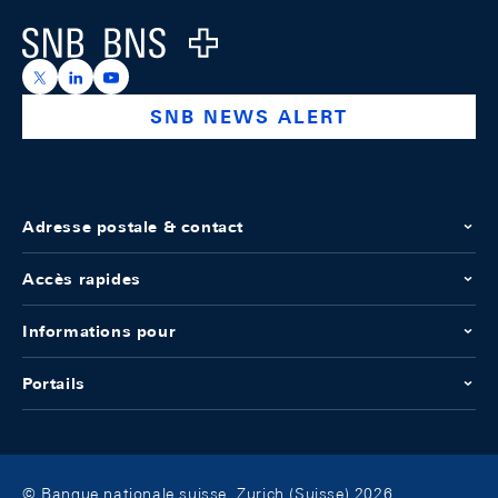
Logo
https://x.com/snb_bns
https://ch.linkedin.com/company/swiss-national-ba
https://www.youtube.com/@swissnationalbank
SNB NEWS ALERT
Adresse postale & contact
Accès rapides
Informations pour
Portails
© Banque nationale suisse, Zurich (Suisse) 2026