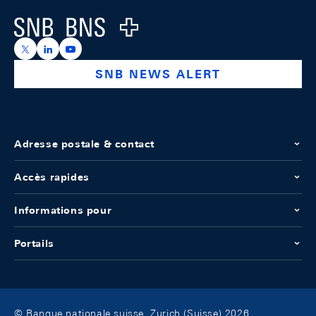
Logo
https://x.com/snb_bns
https://ch.linkedin.com/company/swiss-national-ba
https://www.youtube.com/@swissnationalbank
SNB NEWS ALERT
Adresse postale & contact
Accès rapides
Informations pour
Portails
© Banque nationale suisse, Zurich (Suisse) 2026