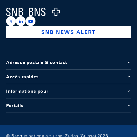
Logo
https://x.com/snb_bns
https://ch.linkedin.com/company/swiss-national-ba
https://www.youtube.com/@swissnationalbank
SNB NEWS ALERT
Adresse postale & contact
Accès rapides
Informations pour
Portails
© Banque nationale suisse, Zurich (Suisse) 2026