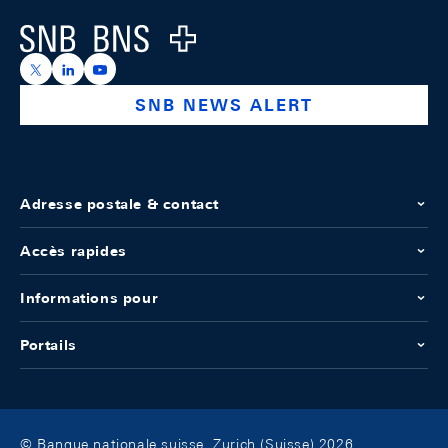
Logo
https://x.com/snb_bns
https://ch.linkedin.com/company/swiss-national-ba
https://www.youtube.com/@swissnationalbank
SNB NEWS ALERT
Adresse postale & contact
Accès rapides
Informations pour
Portails
© Banque nationale suisse, Zurich (Suisse) 2026