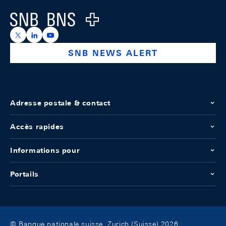
Logo
https://x.com/snb_bns
https://ch.linkedin.com/company/swiss-national-ba
https://www.youtube.com/@swissnationalbank
SNB NEWS ALERT
Adresse postale & contact
Accès rapides
Informations pour
Portails
© Banque nationale suisse, Zurich (Suisse) 2026