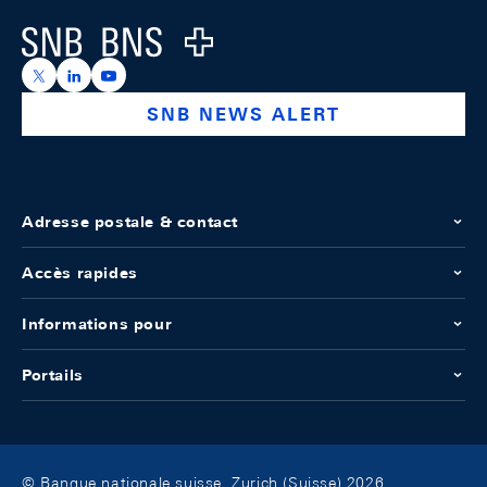
Logo
https://x.com/snb_bns
https://ch.linkedin.com/company/swiss-national-ba
https://www.youtube.com/@swissnationalbank
SNB NEWS ALERT
Adresse postale & contact
Accès rapides
Informations pour
Portails
© Banque nationale suisse, Zurich (Suisse) 2026