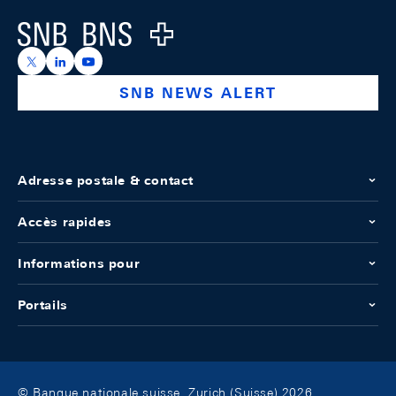
Logo
https://x.com/snb_bns
https://ch.linkedin.com/company/swiss-national-ba
https://www.youtube.com/@swissnationalbank
SNB NEWS ALERT
Adresse postale & contact
Accès rapides
Informations pour
Portails
© Banque nationale suisse, Zurich (Suisse) 2026