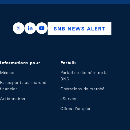
https://x.com/snb_bns
https://ch.linkedin.com/company/swiss-nation
https://www.youtube.com/@swissnation
SNB NEWS ALERT
Informations pour
Portails
Médias
Portail de données de la
BNS
Participants au marché
financier
Opérations de marché
Actionnaires
eSurvey
Offres d'emploi