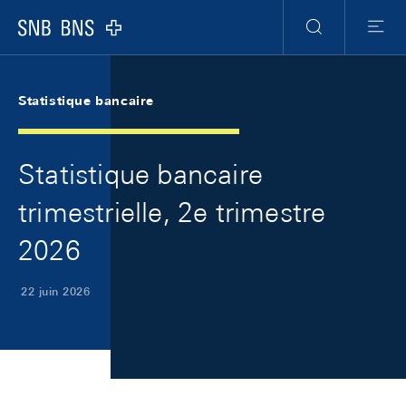
Skip Links Navigation
Header
Meta Navigation
Logo
Recherche
Menu
Statistique bancaire
Statistique bancaire
trimestrielle, 2e trimestre
2026
22 juin 2026