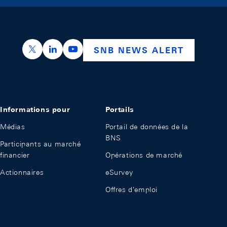
https://x.com/snb_bns
https://ch.linkedin.com/company/swiss-nation
https://www.youtube.com/@swissnation
SNB NEWS ALERT
Informations pour
Portails
Médias
Portail de données de la
BNS
Participants au marché
financier
Opérations de marché
Actionnaires
eSurvey
Offres d'emploi