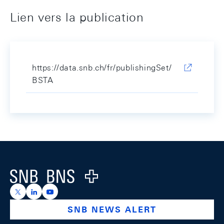
Lien vers la publication
https://data.snb.ch/fr/publishingSet/
BSTA
Footer
Logo
https://x.com/snb_bns
https://ch.linkedin.com/company/swiss-national-ba
https://www.youtube.com/@swissnationalbank
SNB NEWS ALERT