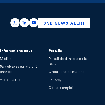
https://x.com/snb_bns
https://ch.linkedin.com/company/swiss-nation
https://www.youtube.com/@swissnation
SNB NEWS ALERT
Informations pour
Portails
Médias
Portail de données de la
BNS
Participants au marché
financier
Opérations de marché
Actionnaires
eSurvey
Offres d'emploi