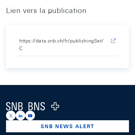
Lien vers la publication
https://data.snb.ch/fr/publishingSet/
C
Footer
Logo
https://x.com/snb_bns
https://ch.linkedin.com/company/swiss-national-ba
https://www.youtube.com/@swissnationalbank
SNB NEWS ALERT