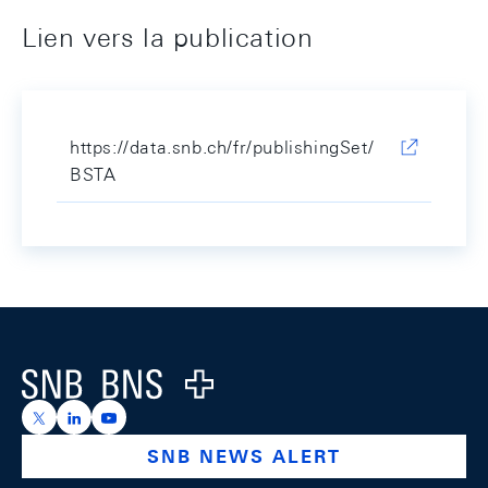
Lien vers la publication
https://data.snb.ch/fr/publishingSet/
BSTA
Footer
Logo
https://x.com/snb_bns
https://ch.linkedin.com/company/swiss-national-ba
https://www.youtube.com/@swissnationalbank
SNB NEWS ALERT