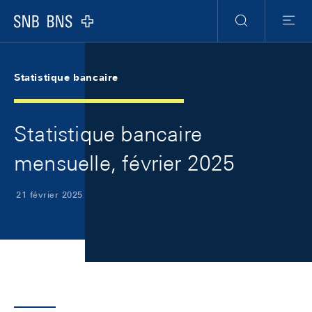
Skip Links Navigation
Header
Meta Navigation
Logo
Recherche
Menu
Statistique bancaire
Statistique bancaire
mensuelle, février 2025
21 février 2025